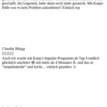
geschafft. Im Gegenteil, habe dann noch mehr geraucht. Mit Katjas
Hilfe war es kein Problem aufzuhören!! Einfach top
Claudia Muigg





Auch ich wurde mit Katja’s Impulse-Programm ab Tag 9 endlich
glücklich rauchfrei 🤩 seit mehr als 4 Monaten 💪 und das so
“unspektakulär” und leicht… einfach grandios ☺️