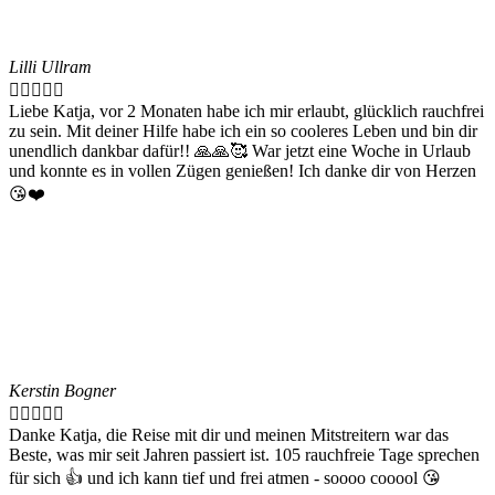
Lilli Ullram





Liebe Katja, vor 2 Monaten habe ich mir erlaubt, glücklich rauchfrei
zu sein. Mit deiner Hilfe habe ich ein so cooleres Leben und bin dir
unendlich dankbar dafür!! 🙏🙏🥰 War jetzt eine Woche in Urlaub
und konnte es in vollen Zügen genießen! Ich danke dir von Herzen
😘❤️
Kerstin Bogner





Danke Katja, die Reise mit dir und meinen Mitstreitern war das
Beste, was mir seit Jahren passiert ist. 105 rauchfreie Tage sprechen
für sich 👍 und ich kann tief und frei atmen - soooo cooool 😘