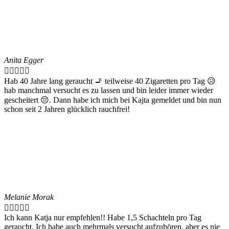
Anita Egger





Hab 40 Jahre lang geraucht 🚬 teilweise 40 Zigaretten pro Tag 😥
hab manchmal versucht es zu lassen und bin leider immer wieder
gescheitert 😔. Dann habe ich mich bei Kajta gemeldet und bin nun
schon seit 2 Jahren glücklich rauchfrei!
Melanie Morak





Ich kann Katja nur empfehlen!! Habe 1,5 Schachteln pro Tag
geraucht. Ich habe auch mehrmals versucht aufzuhören, aber es nie