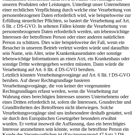
unseren Produkten oder Leistungen. Unterliegt unser Unternehmen
einer rechtlichen Verpflichtung durch welche eine Verarbeitung von
personenbezogenen Daten erforderlich wird, wie beispielsweise zur
Erfüllung steuerlicher Pflichten, so basiert die Verarbeitung auf Art.
6 Ilit. c DS-GVO. In seltenen Fällen könnte die Verarbeitung von
personenbezogenen Daten erforderlich werden, um lebenswichtige
Interessen der betroffenen Person oder einer anderen natürlichen
Person zu schützen. Dies wäre beispielsweise der Fall, wenn ein
Besucher in unserem Betrieb verletzt werden würde und daraufhin
sein Name, sein Alter, seine Krankenkassendaten oder sonstige
lebenswichtige Informationen an einen Arzt, ein Krankenhaus oder
sonstige Dritte weitergegeben werden müssten. Dann würde die
Verarbeitung auf Art. 6 Ilit. d DS-GVO beruhen.
Letztlich könnten Verarbeitungsvorgänge auf Art. 6 Ilit. f DS-GVO
beruhen. Auf dieser Rechtsgrundlage basieren
Verarbeitungsvorgänge, die von keiner der vorgenannten
Rechtsgrundlagen erfasst werden, wenn die Verarbeitung zur
Wahrung eines berechtigten Interesses unseres Unternehmens oder
eines Dritten erforderlich ist, sofern die Interessen, Grundrechte und
Grundfreiheiten des Betroffenen nicht überwiegen. Solche
Verarbeitungsvorgänge sind uns insbesondere deshalb gestattet, weil
sie durch den Europäischen Gesetzgeber besonders erwähnt
wurden. Er vertrat insoweit die Auffassung, dass ein berechtigtes
Interesse anzunehmen sein könnte, wenn die betroffene Person ein
Kunde des Verantwortlichen ist (Erwägungsgrund 47 Satz 2 DS-