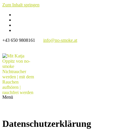
Zum Inhalt springen
+43 650 9808161
info@no-smoke.at
Mit Katja Oppitz von no-smoke Nichtraucher
werden | mit dem Rauchen aufhören | rauchfrei
werden
Rauchfrei werden | 1:1 Coaching | Hypnose | Neuro-Mental-
Training | Online oder Präsenz Seminare
Menü
Datenschutzerklärung