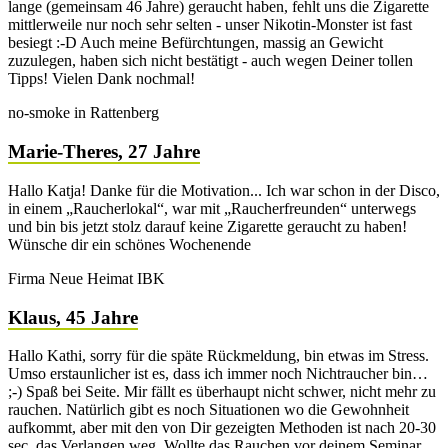
lange (gemeinsam 46 Jahre) geraucht haben, fehlt uns die Zigarette
mittlerweile nur noch sehr selten - unser Nikotin-Monster ist fast
besiegt :-D Auch meine Befürchtungen, massig an Gewicht
zuzulegen, haben sich nicht bestätigt - auch wegen Deiner tollen
Tipps! Vielen Dank nochmal!
no-smoke in Rattenberg
Marie-Theres, 27 Jahre
Hallo Katja! Danke für die Motivation... Ich war schon in der Disco,
in einem „Raucherlokal“, war mit „Raucherfreunden“ unterwegs
und bin bis jetzt stolz darauf keine Zigarette geraucht zu haben!
Wünsche dir ein schönes Wochenende
Firma Neue Heimat IBK
Klaus, 45 Jahre
Hallo Kathi, sorry für die späte Rückmeldung, bin etwas im Stress.
Umso erstaunlicher ist es, dass ich immer noch Nichtraucher bin…
;-) Spaß bei Seite. Mir fällt es überhaupt nicht schwer, nicht mehr zu
rauchen. Natürlich gibt es noch Situationen wo die Gewohnheit
aufkommt, aber mit den von Dir gezeigten Methoden ist nach 20-30
sec. das Verlangen weg. Wollte das Rauchen vor deinem Seminar