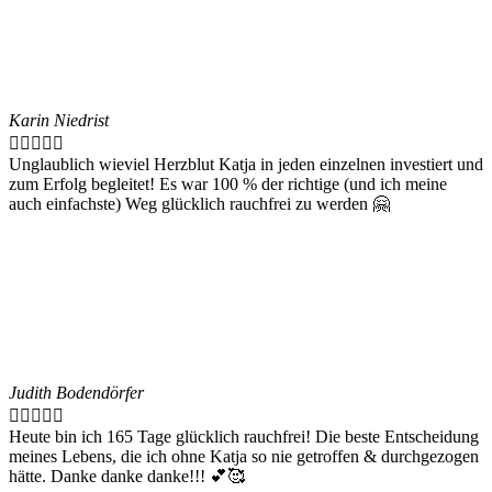
Karin Niedrist





Unglaublich wieviel Herzblut Katja in jeden einzelnen investiert und
zum Erfolg begleitet! Es war 100 % der richtige (und ich meine
auch einfachste) Weg glücklich rauchfrei zu werden 🤗
Judith Bodendörfer





Heute bin ich 165 Tage glücklich rauchfrei! Die beste Entscheidung
meines Lebens, die ich ohne Katja so nie getroffen & durchgezogen
hätte. Danke danke danke!!! 💕🥰