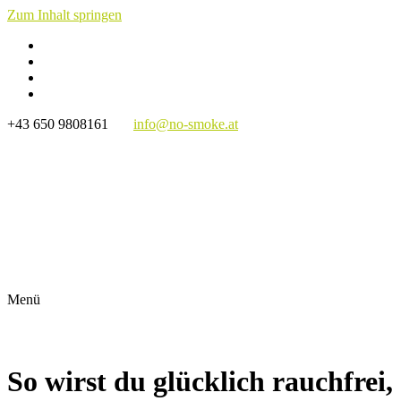
Zum Inhalt springen
+43 650 9808161
info@no-smoke.at
Mit Katja Oppitz von no-smoke Nichtraucher
werden | mit dem Rauchen aufhören | rauchfrei
werden
Rauchfrei werden | 1:1 Coaching | Hypnose | Neuro-Mental-
Training | Online oder Präsenz Seminare
Menü
So wirst du glücklich rauchfrei,