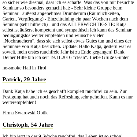
so sicher wie diesmal, dass ich es schaffe. Was das von mir besuchte
Seminar so besonders gemacht hat: - Sehr kleine Gruppe beim
Seminar - äußerst angenehmes Drumherum (Räumlichkeiten,
Garten, Verpflegung) - Einzeltraining ein paar Wochen nach dem
Seminar (sehr hilfreich) - und das ALLERWICHTIGSTE: Katja
selbst ist äußerst kompetent und sympathisch Ich kann das Seminar
bedingungslos weiter empfehlen und wünsche vielen
„Nochrauchern“, dass sie sich selbst etwas Gutes tun und eines der
Seminare von Katja besuchen. Update: Hallo Katja, gestern war es
soweit, mein erstes rauchfreie Jahr ist zu Ende gegangen! Dank
Deiner Hilfe bin ich seit 19.11.2016 "clean". Liebe Grüße Günter
no-smoke Hall in Tirol
Patrick, 29 Jahre
Dank Katja habe ich es geschafft komplett rauchfrei zu sein. Zur
Festigung hat auch noch das Refreshing sehr geholfen. Kann es nur
weiterempfehlen!
Firma Swarovski Optik
Christoph, 54 Jahre
Ich bin jetzt in der 9. Woche rauchfrei, das Leben ist so schön!