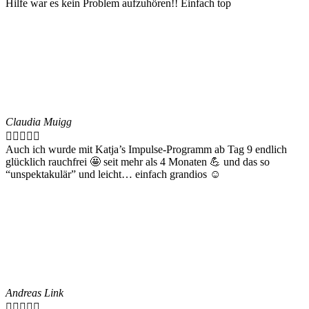
Hilfe war es kein Problem aufzuhören!! Einfach top
Claudia Muigg





Auch ich wurde mit Katja’s Impulse-Programm ab Tag 9 endlich
glücklich rauchfrei 🤩 seit mehr als 4 Monaten 💪 und das so
“unspektakulär” und leicht… einfach grandios ☺️
Andreas Link




