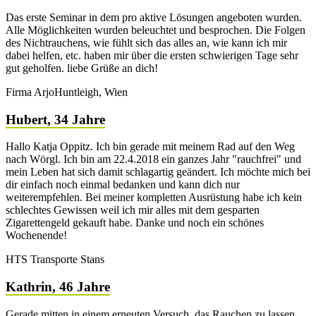
Das erste Seminar in dem pro aktive Lösungen angeboten wurden.
Alle Möglichkeiten wurden beleuchtet und besprochen. Die Folgen
des Nichtrauchens, wie fühlt sich das alles an, wie kann ich mir
dabei helfen, etc. haben mir über die ersten schwierigen Tage sehr
gut geholfen. liebe Grüße an dich!
Firma ArjoHuntleigh, Wien
Hubert, 34 Jahre
Hallo Katja Oppitz. Ich bin gerade mit meinem Rad auf den Weg
nach Wörgl. Ich bin am 22.4.2018 ein ganzes Jahr "rauchfrei" und
mein Leben hat sich damit schlagartig geändert. Ich möchte mich bei
dir einfach noch einmal bedanken und kann dich nur
weiterempfehlen. Bei meiner kompletten Ausrüstung habe ich kein
schlechtes Gewissen weil ich mir alles mit dem gesparten
Zigarettengeld gekauft habe. Danke und noch ein schönes
Wochenende!
HTS Transporte Stans
Kathrin, 46 Jahre
Gerade mitten in einem erneuten Versuch, das Rauchen zu lassen,