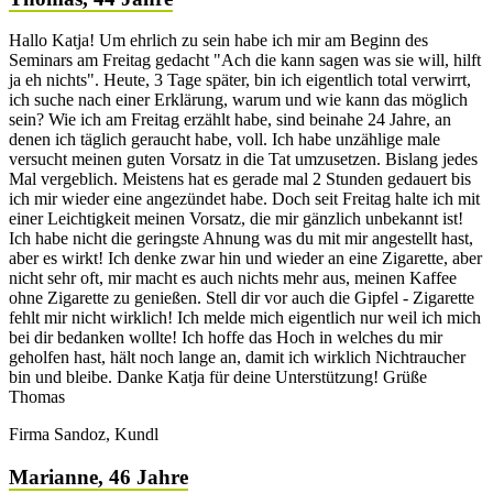
Hallo Katja! Um ehrlich zu sein habe ich mir am Beginn des
Seminars am Freitag gedacht "Ach die kann sagen was sie will, hilft
ja eh nichts". Heute, 3 Tage später, bin ich eigentlich total verwirrt,
ich suche nach einer Erklärung, warum und wie kann das möglich
sein? Wie ich am Freitag erzählt habe, sind beinahe 24 Jahre, an
denen ich täglich geraucht habe, voll. Ich habe unzählige male
versucht meinen guten Vorsatz in die Tat umzusetzen. Bislang jedes
Mal vergeblich. Meistens hat es gerade mal 2 Stunden gedauert bis
ich mir wieder eine angezündet habe. Doch seit Freitag halte ich mit
einer Leichtigkeit meinen Vorsatz, die mir gänzlich unbekannt ist!
Ich habe nicht die geringste Ahnung was du mit mir angestellt hast,
aber es wirkt! Ich denke zwar hin und wieder an eine Zigarette, aber
nicht sehr oft, mir macht es auch nichts mehr aus, meinen Kaffee
ohne Zigarette zu genießen. Stell dir vor auch die Gipfel - Zigarette
fehlt mir nicht wirklich! Ich melde mich eigentlich nur weil ich mich
bei dir bedanken wollte! Ich hoffe das Hoch in welches du mir
geholfen hast, hält noch lange an, damit ich wirklich Nichtraucher
bin und bleibe. Danke Katja für deine Unterstützung! Grüße
Thomas
Firma Sandoz, Kundl
Marianne, 46 Jahre