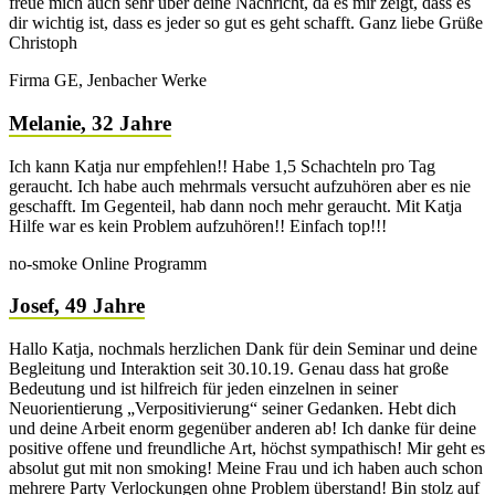
freue mich auch sehr über deine Nachricht, da es mir zeigt, dass es
dir wichtig ist, dass es jeder so gut es geht schafft. Ganz liebe Grüße
Christoph
Firma GE, Jenbacher Werke
Melanie, 32 Jahre
Ich kann Katja nur empfehlen!! Habe 1,5 Schachteln pro Tag
geraucht. Ich habe auch mehrmals versucht aufzuhören aber es nie
geschafft. Im Gegenteil, hab dann noch mehr geraucht. Mit Katja
Hilfe war es kein Problem aufzuhören!! Einfach top!!!
no-smoke Online Programm
Josef, 49 Jahre
Hallo Katja, nochmals herzlichen Dank für dein Seminar und deine
Begleitung und Interaktion seit 30.10.19. Genau dass hat große
Bedeutung und ist hilfreich für jeden einzelnen in seiner
Neuorientierung „Verpositivierung“ seiner Gedanken. Hebt dich
und deine Arbeit enorm gegenüber anderen ab! Ich danke für deine
positive offene und freundliche Art, höchst sympathisch! Mir geht es
absolut gut mit non smoking! Meine Frau und ich haben auch schon
mehrere Party Verlockungen ohne Problem überstand! Bin stolz auf