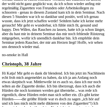
der wohl nicht ganz geglückt war, da ich schon wieder anfing mir
regelmäßig Zigaretten von Freunden oder Arbeitskollegen zu
schnorren - genau in diesem Zustand kam ich in dein Seminar. Nach
diesen 5 Stunden war ich so dankbar und positiv, weil ich genau
wusste, dass ich jetzt schaffen werde! Seitdem habe ich keine mehr
geraucht! Mir geht es wunderbar, ich fühle mich fit, gesund und
happy. Den Willen, das Rauchen zu lassen, hatte ich ja schon länger,
aber du hast mir in deinem Seminar das mir noch fehlende Rüstzeug
mitgegeben, wofür ich unendlich dankbar bin. Ich empfehle dein
Seminar jedem Raucher, der mir am Herzen liegt! Hoffe, wir sehen
uns dennoch wieder mal.
no-smoke in Hall
Christoph, 38 Jahre
Hi Katja! Mir geht es dank dir blendend. Ich bin jetzt im Nachhinein
echt froh mich angemeldet zu haben, da ich ja am Anfang noch
etwas skeptisch war. Mittlerweile ist es auch so, dass ich nur noch
selten an die Zigarette denke. Ich bin überzeugt, dass ich auch die
Hürden die noch kommen werden gut überstehe... was rede ich
eigentlich, diese Hürden redet man sich selber ein. (Es gibt keine
Hürden-------die größte Hürde war es doch zu sagen „ich hör auf
und ich lass mich nicht mehr diktieren von den Zigaretten“!) Ich