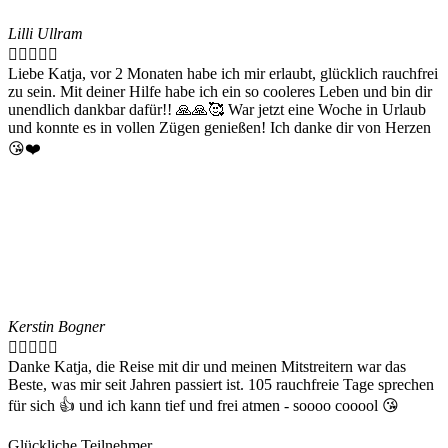
Lilli Ullram





Liebe Katja, vor 2 Monaten habe ich mir erlaubt, glücklich rauchfrei
zu sein. Mit deiner Hilfe habe ich ein so cooleres Leben und bin dir
unendlich dankbar dafür!! 🙏🙏🥰 War jetzt eine Woche in Urlaub
und konnte es in vollen Zügen genießen! Ich danke dir von Herzen
😘❤️
Kerstin Bogner





Danke Katja, die Reise mit dir und meinen Mitstreitern war das
Beste, was mir seit Jahren passiert ist. 105 rauchfreie Tage sprechen
für sich 👍 und ich kann tief und frei atmen - soooo cooool 😘
Glückliche Teilnehmer