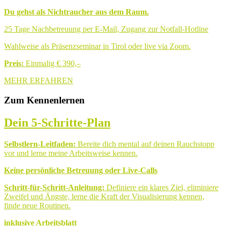
Du gehst als Nichtraucher aus dem Raum.
25 Tage Nachbetreuung per E-Mail, Zugang zur Notfall-Hotline
Wahlweise als Präsenzseminar in Tirol oder live via Zoom.
Preis:
Einmalig € 390,–
MEHR ERFAHREN
Zum Kennenlernen
Dein 5-Schritte-Plan
Selbstlern-Leitfaden:
Bereite dich mental auf deinen Rauchstopp
vor und lerne meine Arbeitsweise kennen.
Keine persönliche Betreuung oder Live-Calls
Schritt-für-Schritt-Anleitung:
Definiere ein klares Ziel, eliminiere
Zweifel und Ängste, lerne die Kraft der Visualisierung kennen,
finde neue Routinen.
inklusive Arbeitsblatt