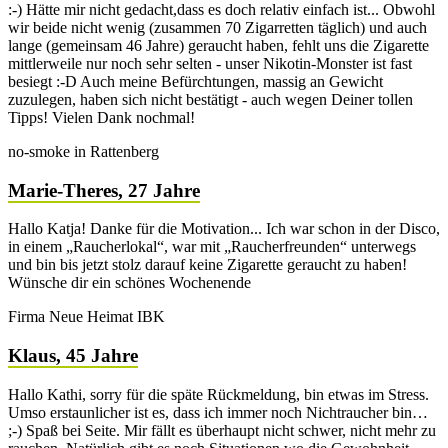
:-) Hätte mir nicht gedacht,dass es doch relativ einfach ist... Obwohl
wir beide nicht wenig (zusammen 70 Zigarretten täglich) und auch
lange (gemeinsam 46 Jahre) geraucht haben, fehlt uns die Zigarette
mittlerweile nur noch sehr selten - unser Nikotin-Monster ist fast
besiegt :-D Auch meine Befürchtungen, massig an Gewicht
zuzulegen, haben sich nicht bestätigt - auch wegen Deiner tollen
Tipps! Vielen Dank nochmal!
no-smoke in Rattenberg
Marie-Theres, 27 Jahre
Hallo Katja! Danke für die Motivation... Ich war schon in der Disco,
in einem „Raucherlokal“, war mit „Raucherfreunden“ unterwegs
und bin bis jetzt stolz darauf keine Zigarette geraucht zu haben!
Wünsche dir ein schönes Wochenende
Firma Neue Heimat IBK
Klaus, 45 Jahre
Hallo Kathi, sorry für die späte Rückmeldung, bin etwas im Stress.
Umso erstaunlicher ist es, dass ich immer noch Nichtraucher bin…
;-) Spaß bei Seite. Mir fällt es überhaupt nicht schwer, nicht mehr zu