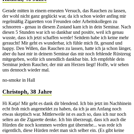
Gerade mitten in einem erneuten Versuch, das Rauchen zu lassen,
der wohl nicht ganz geglückt war, da ich schon wieder anfing mir
regelmäßig Zigaretten von Freunden oder Arbeitskollegen zu
schnorren - genau in diesem Zustand kam ich in dein Seminar. Nach
diesen 5 Stunden war ich so dankbar und positiv, weil ich genau
wusste, dass ich jetzt schaffen werde! Seitdem habe ich keine mehr
geraucht! Mir geht es wunderbar, ich fühle mich fit, gesund und
happy. Den Willen, das Rauchen zu lassen, hatte ich ja schon länger,
aber du hast mir in deinem Seminar das mir noch fehlende Rüstzeug
mitgegeben, wofür ich unendlich dankbar bin. Ich empfehle dein
Seminar jedem Raucher, der mir am Herzen liegt! Hoffe, wir sehen
uns dennoch wieder mal.
no-smoke in Hall
Christoph, 38 Jahre
Hi Katja! Mir geht es dank dir blendend. Ich bin jetzt im Nachhinein
echt froh mich angemeldet zu haben, da ich ja am Anfang noch
etwas skeptisch war. Mittlerweile ist es auch so, dass ich nur noch
selten an die Zigarette denke. Ich bin überzeugt, dass ich auch die
Hürden die noch kommen werden gut überstehe... was rede ich
eigentlich, diese Hürden redet man sich selber ein. (Es gibt keine