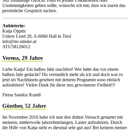
Sitz zuständige Gericht. Falls es jemals Unklarheiten oder
Unstimmigkeiten geben sollte, wünsche ich mir, dass wir zuerst das
persönliche Gespräch suchen.
Anbieterin:
Katja Oppitz
Untere Lend 20, A-6060 Hall in Tirol
info@no-smoke.at
ATU58126012
Verena, 29 Jahre
Liebe Katja! Ein halbes Jahr rauchfrei! Wer hätte das vor einem
halben Jahr gedacht? Du vermutlich mehr als ich und doch war es
jetzt im Nachhinein gesehen mit deinem Programm sooo einfach
aufzuhören! Vielen Dank für diese neu gewonnene Freiheit!!!
Firma Sandoz Kundl
Günther, 52 Jahre
Im November 2016 habe ich nun den dritten Versuch gestartet mit
meinem, mittlerweile jahrzehntelangen, Laster aufzuhören. Durch
die Hilfe von Katja sieht es diesmal sehr gut aus! Bei keinem meiner