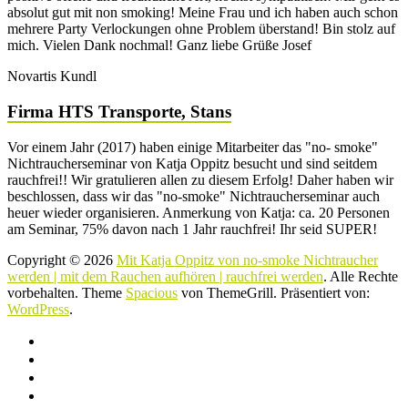
absolut gut mit non smoking! Meine Frau und ich haben auch schon
mehrere Party Verlockungen ohne Problem überstand! Bin stolz auf
mich. Vielen Dank nochmal! Ganz liebe Grüße Josef
Novartis Kundl
Firma HTS Transporte, Stans
Vor einem Jahr (2017) haben einige Mitarbeiter das "no- smoke"
Nichtraucherseminar von Katja Oppitz besucht und sind seitdem
rauchfrei!! Wir gratulieren allen zu diesem Erfolg! Daher haben wir
beschlossen, dass wir das "no-smoke" Nichtraucherseminar auch
heuer wieder organisieren. Anmerkung von Katja: ca. 20 Personen
am Seminar, 75% davon nach 1 Jahr rauchfrei! Ihr seid SUPER!
Copyright © 2026
Mit Katja Oppitz von no-smoke Nichtraucher
werden | mit dem Rauchen aufhören | rauchfrei werden
. Alle Rechte
vorbehalten. Theme
Spacious
von ThemeGrill. Präsentiert von:
WordPress
.
Home
Impressum
Datenschutzerklärung
AGB