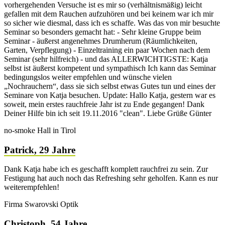
vorhergehenden Versuche ist es mir so (verhältnismäßig) leicht
gefallen mit dem Rauchen aufzuhören und bei keinem war ich mir
so sicher wie diesmal, dass ich es schaffe. Was das von mir besuchte
Seminar so besonders gemacht hat: - Sehr kleine Gruppe beim
Seminar - äußerst angenehmes Drumherum (Räumlichkeiten,
Garten, Verpflegung) - Einzeltraining ein paar Wochen nach dem
Seminar (sehr hilfreich) - und das ALLERWICHTIGSTE: Katja
selbst ist äußerst kompetent und sympathisch Ich kann das Seminar
bedingungslos weiter empfehlen und wünsche vielen
„Nochrauchern“, dass sie sich selbst etwas Gutes tun und eines der
Seminare von Katja besuchen. Update: Hallo Katja, gestern war es
soweit, mein erstes rauchfreie Jahr ist zu Ende gegangen! Dank
Deiner Hilfe bin ich seit 19.11.2016 "clean". Liebe Grüße Günter
no-smoke Hall in Tirol
Patrick, 29 Jahre
Dank Katja habe ich es geschafft komplett rauchfrei zu sein. Zur
Festigung hat auch noch das Refreshing sehr geholfen. Kann es nur
weiterempfehlen!
Firma Swarovski Optik
Christoph, 54 Jahre