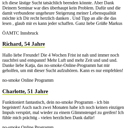
ich diese lästige Sucht tatsächlich beenden könnte. Aber Dank
Deinem Seminar war dies überhaupt kein Problem. Dafür und die
damit verbundene ungeheure Steigerung meiner Lebensqualität
möchte ich Dir recht herzlich danken . Und Tipp an alle die das
lesen , glaub mir es kann jeder schaffen. Ganz liebe Grüße Markus
ÖAMTC Innsbruck
Richard, 54 Jahre
Hallo liebe Freunde! Die 4 Wochen Frist ist nah und immer noch
rauchfrei und entspannt! Mehr Luft und mehr Zeit und und und.
Danke liebe Katja, das no-smoke-Online-Programm hat mir
geholfen, um mit dieser Sucht aufzuhören. Kann es nur empfehlen!
no-smoke Online Programm
Charlotte, 51 Jahre
Funktioniert fantastisch, dein no-smoke Programm - ich bin
begeistert! Auch nach zwei Monaten habe ich noch keinen einzigen
Impuls verspürt, mal wieder zu einem Glimmstengel zu greifen! Ich
fühle mich prächtig - vielen herzlichen Dank dafür!
no-smoke Online Programm