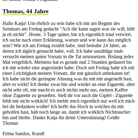
Thomas, 44 Jahre
Hallo Katja! Um ehrlich zu sein habe ich mir am Beginn des
Seminars am Freitag gedacht "Ach die kann sagen was sie will, hilft
ja eh nichts". Heute, 3 Tage später, bin ich eigentlich total verwirrt,
ich suche nach einer Erklärung, warum und wie kann das möglich
sein? Wie ich am Freitag erzählt habe, sind beinahe 24 Jahre, an
denen ich täglich geraucht habe, voll. Ich habe unzählige male
versucht meinen guten Vorsatz in die Tat umzusetzen. Bislang jedes
Mal vergeblich. Meistens hat es gerade mal 2 Stunden gedauert bis
ich mir wieder eine angezündet habe. Doch seit Freitag halte ich mit
einer Leichtigkeit meinen Vorsatz, die mir gänzlich unbekannt ist!
Ich habe nicht die geringste Ahnung was du mit mir angestellt hast,
aber es wirkt! Ich denke zwar hin und wieder an eine Zigarette, aber
nicht sehr oft, mir macht es auch nichts mehr aus, meinen Kaffee
ohne Zigarette zu genießen. Stell dir vor auch die Gipfel - Zigarette
fehlt mir nicht wirklich! Ich melde mich eigentlich nur weil ich mich
bei dir bedanken wollte! Ich hoffe das Hoch in welches du mir
geholfen hast, hält noch lange an, damit ich wirklich Nichtraucher
bin und bleibe. Danke Katja für deine Unterstützung! Grüße
Thomas
Firma Sandoz, Kundl