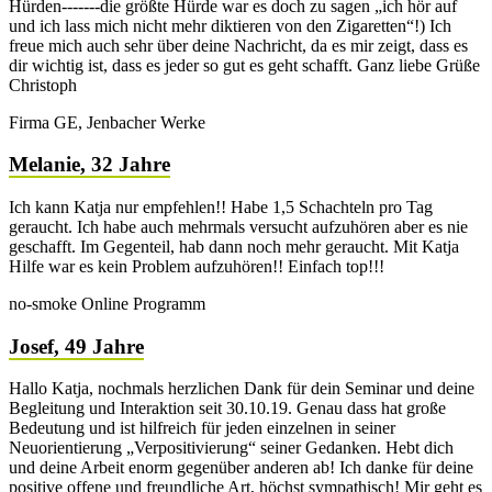
Hürden-------die größte Hürde war es doch zu sagen „ich hör auf
und ich lass mich nicht mehr diktieren von den Zigaretten“!) Ich
freue mich auch sehr über deine Nachricht, da es mir zeigt, dass es
dir wichtig ist, dass es jeder so gut es geht schafft. Ganz liebe Grüße
Christoph
Firma GE, Jenbacher Werke
Melanie, 32 Jahre
Ich kann Katja nur empfehlen!! Habe 1,5 Schachteln pro Tag
geraucht. Ich habe auch mehrmals versucht aufzuhören aber es nie
geschafft. Im Gegenteil, hab dann noch mehr geraucht. Mit Katja
Hilfe war es kein Problem aufzuhören!! Einfach top!!!
no-smoke Online Programm
Josef, 49 Jahre
Hallo Katja, nochmals herzlichen Dank für dein Seminar und deine
Begleitung und Interaktion seit 30.10.19. Genau dass hat große
Bedeutung und ist hilfreich für jeden einzelnen in seiner
Neuorientierung „Verpositivierung“ seiner Gedanken. Hebt dich
und deine Arbeit enorm gegenüber anderen ab! Ich danke für deine
positive offene und freundliche Art, höchst sympathisch! Mir geht es