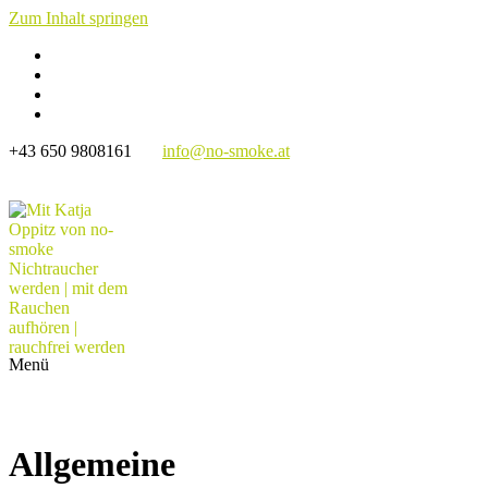
Zum Inhalt springen
+43 650 9808161
info@no-smoke.at
Mit Katja Oppitz von no-smoke Nichtraucher
werden | mit dem Rauchen aufhören | rauchfrei
werden
Rauchfrei werden | 1:1 Coaching | Hypnose | Neuro-Mental-
Training | Online oder Präsenz Seminare
Menü
Allgemeine